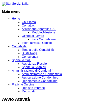
Main menu
Home
Chi Siamo
Contattaci
Attivazione Sportello CAF
Modulo Adesione
Offerte di Lavoro
Invia Candidatura
Informativa sui Cookie
Contabilità
Tenuta della Contabilità
Buste Paga
Consulenza
Sportello CAF
Assistenza Fiscale
Sportello Stranieri
Amministrazione di Condomini
Amministratore e Condominio
Assicurazione Condominio
Regolamento Condominio
Pratiche On Line
Registro imprese
Registrati
Avvio Attività