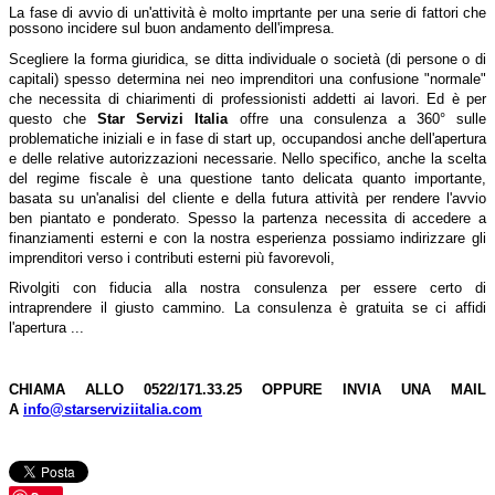
La fase di avvio di un'attività è molto imprtante per una serie di fattori che
possono incidere sul buon andamento dell'impresa.
Scegliere la forma giuridica, se ditta individuale o società (di persone o di
capitali) spesso determina nei neo imprenditori una confusione "normale"
che necessita di chiarimenti di professionisti addetti ai lavori. Ed è per
questo che
Star
Servizi
Italia
offre una consulenza a 360° sulle
problematiche iniziali e in fase di start up, occupandosi anche dell'apertura
e delle relative autorizzazioni necessarie. Nello specifico, anche la scelta
del regime fiscale è una questione tanto delicata quanto importante,
basata su un'analisi del cliente e della futura attività per rendere l'avvio
ben piantato e ponderato. Spesso la partenza necessita di accedere a
finanziamenti esterni e con la nostra esperienza possiamo indirizzare gli
imprenditori verso i contributi esterni più favorevoli,
Rivolgiti con fiducia alla nostra consulenza per essere certo di
intraprendere il giusto cammino. La consulenza è gratuita se ci affidi
l'apertura ...
CHIAMA ALLO 0522/171.33.25 OPPURE INVIA UNA MAIL
A
info@starserviziitalia.com