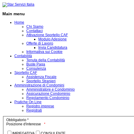
Main menu
Home
Chi Siamo
Contattaci
Attivazione Sportello CAF
Modulo Adesione
Offerte di Lavoro
Invia Candidatura
Informativa sui Cookie
Contabilità
Tenuta della Contabilità
Buste Paga
Consulenza
Sportello CAF
Assistenza Fiscale
Sportello Stranieri
Amministrazione di Condomini
Amministratore e Condominio
Assicurazione Condominio
Regolamento Condominio
Pratiche On Line
Registro imprese
Registrati
Obbligatorio *
Posizione d'interesse
IMPIEGATO/A
CONSULENTE