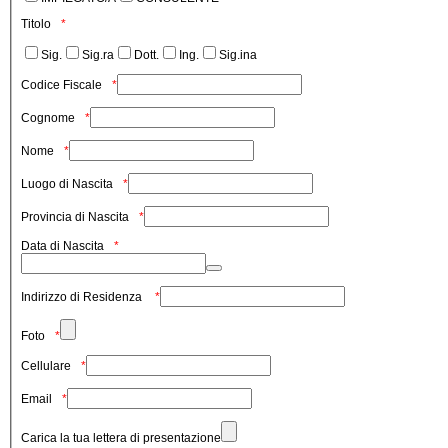
Titolo
Sig.
Sig.ra
Dott.
Ing.
Sig.ina
Codice Fiscale
Cognome
Nome
Luogo di Nascita
Provincia di Nascita
Data di Nascita
Indirizzo di Residenza
Foto
Cellulare
Email
Carica la tua lettera di presentazione