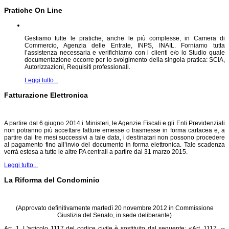
Pratiche On Line
Gestiamo tutte le pratiche, anche le più complesse, in Camera di
Commercio, Agenzia delle Entrate, INPS, INAIL. Forniamo tutta
l’assistenza necessaria e verifichiamo con i clienti e/o lo Studio quale
documentazione occorre per lo svolgimento della singola pratica: SCIA,
Autorizzazioni, Requisiti professionali.
Leggi tutto...
Fatturazione Elettronica
A partire dal 6 giugno 2014 i Ministeri, le Agenzie Fiscali e gli Enti Previdenziali
non potranno più accettare fatture emesse o trasmesse in forma cartacea e, a
partire dai tre mesi successivi a tale data, i destinatari non possono procedere
al pagamento fino all’invio del documento in forma elettronica. Tale scadenza
verrà estesa a tutte le altre PA centrali a partire dal 31 marzo 2015.
Leggi tutto...
La Riforma del Condominio
(Approvato definitivamente martedì 20 novembre 2012 in Commissione
Giustizia del Senato, in sede deliberante)
Art. 1. L'articolo 1117 del codice civile è sostituito dal seguente: «Art. 1117. --