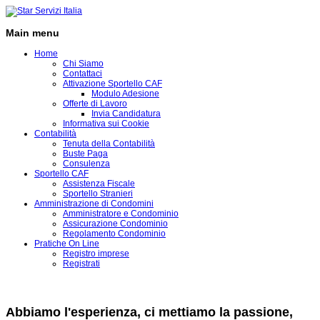
Main menu
Home
Chi Siamo
Contattaci
Attivazione Sportello CAF
Modulo Adesione
Offerte di Lavoro
Invia Candidatura
Informativa sui Cookie
Contabilità
Tenuta della Contabilità
Buste Paga
Consulenza
Sportello CAF
Assistenza Fiscale
Sportello Stranieri
Amministrazione di Condomini
Amministratore e Condominio
Assicurazione Condominio
Regolamento Condominio
Pratiche On Line
Registro imprese
Registrati
Assistenza
Fiscale
e
Contabile
Abbiamo l'esperienza, ci mettiamo la passione,