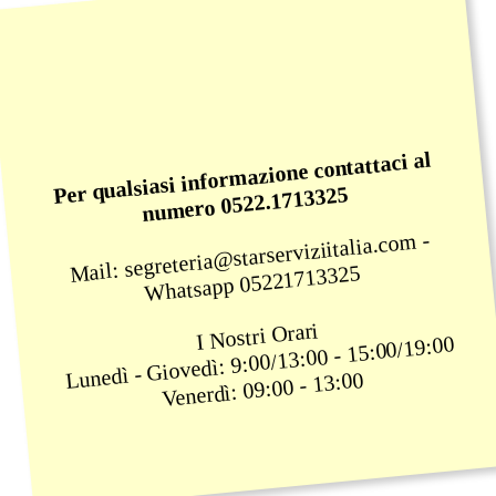
Per qualsiasi informazione contattaci al
numero 0522.1713325
Mail: segreteria@starserviziitalia.com -
Whatsapp 05221713325
I Nostri Orari
Lunedì - Giovedì: 9:00/13:00 - 15:00/19:00
Venerdì: 09:00 - 13:00
​