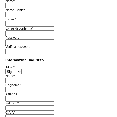
Nome*
Nome utente*
E-mail*
E-mail di conferma*
Password*
Verifica password*
Informazioni indirizzo
Titolo
*
Nome
*
Cognome
*
Azienda
Indirizzo
*
C.A.P.
*