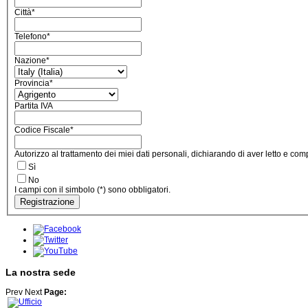
Città
*
Telefono
*
Nazione
*
Provincia
*
Partita IVA
Codice Fiscale
*
Autorizzo al trattamento dei miei dati personali, dichiarando di aver letto e comp
Sì
No
I campi con il simbolo (*) sono obbligatori.
Registrazione
La nostra sede
Prev
Next
Page: